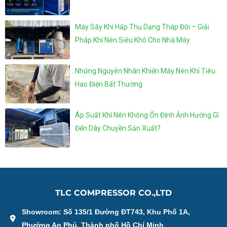
Máy Sấy Khí Hấp Thụ Dạng Tháp Đôi – Giải
Pháp Khí Nén Siêu Khô Cho Nhà Máy
Những Nguyên Nhân Khiến Máy Nén Khí Tiêu
Hao Điện Bất Thường
Áp Suất Khí Nén Không Ổn Định Ảnh Hưởng Gì
Đến Dây Chuyền Sản Xuất?
TLC COMPRESSOR CO.,LTD
Showroom: Số 135/1 Đường ĐT743, Khu Phố 1A,
Phường An Phú, Thành phố Hồ Chí Minh