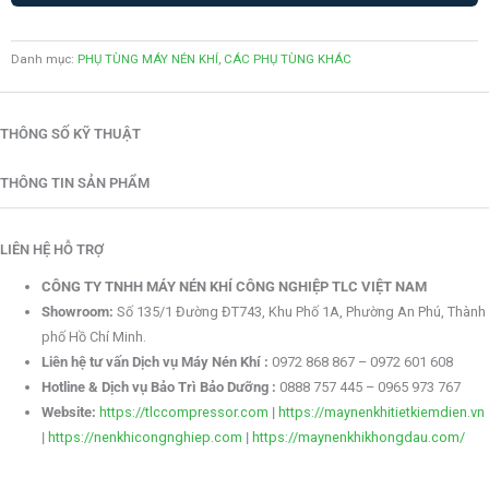
Danh mục:
PHỤ TÙNG MÁY NÉN KHÍ
,
CÁC PHỤ TÙNG KHÁC
THÔNG SỐ KỸ THUẬT
THÔNG TIN SẢN PHẨM
LIÊN HỆ HỖ TRỢ
CÔNG TY TNHH MÁY NÉN KHÍ CÔNG NGHIỆP TLC VIỆT NAM
Showroom:
Số 135/1 Đường ĐT743, Khu Phố 1A, Phường An Phú, Thành
phố Hồ Chí Minh.
Liên hệ tư vấn Dịch vụ Máy Nén Khí :
0972 868 867 – 0972 601 608
Hotline & Dịch vụ Bảo Trì Bảo Dưỡng :
0888 757 445 – 0965 973 767
Website:
https://tlccompressor.com
|
https://maynenkhitietkiemdien.vn
|
https://nenkhicongnghiep.com
|
https://maynenkhikhongdau.com/