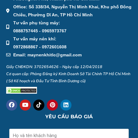
Office: Số 338/34, Nguyễn Thị Minh Khai, Khu phố Đông
Chiêu, Phường Dĩ An, TP Hồ Chí Minh
Tư vấn phụ tùng máy:
0888757445 - 0965973767
Tư vấn máy nén khí:
0972868867 - 0972601608
Email: maynenkhitlc@gmail.com
Giấy CNĐKDN: 3702654626 – Ngày cấp 12/04/2018
Cơ quan cấp: Phòng Đăng ký Kinh Doanh Sở Tài Chính TP Hồ Chí Minh
( Sở Kế hoạch và Đầu Tư Tỉnh Bình Dương cũ)
F
Y
I
P
L
a
o
c
i
i
c
u
o
n
n
YÊU CẦU BÁO GIÁ
e
t
n
t
k
b
u
-
e
e
o
b
t
r
d
Name
o
e
i
e
i