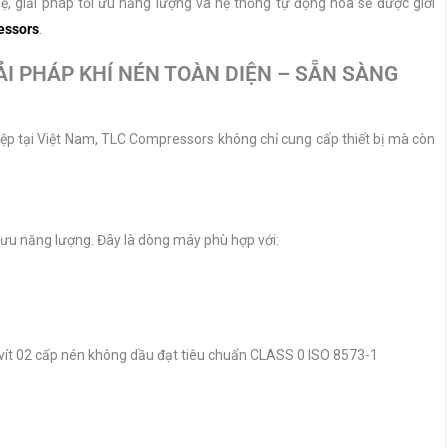
hệ, giải pháp tối ưu năng lượng và hệ thống tự động hóa sẽ được giới
essors
.
ẢI PHÁP KHÍ NÉN TOÀN DIỆN – SẴN SÀNG
iệp tại Việt Nam, TLC Compressors không chỉ cung cấp thiết bị mà còn
:
ối ưu năng lượng. Đây là dòng máy phù hợp với:
 vít 02 cấp nén không dầu đạt tiêu chuẩn CLASS 0 ISO 8573-1