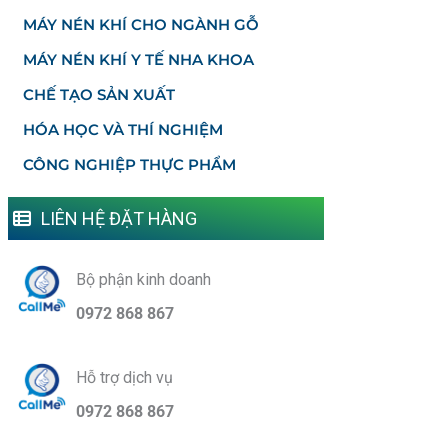
MÁY NÉN KHÍ CHO NGÀNH GỖ
MÁY NÉN KHÍ Y TẾ NHA KHOA
CHẾ TẠO SẢN XUẤT
HÓA HỌC VÀ THÍ NGHIỆM
CÔNG NGHIỆP THỰC PHẨM
LIÊN HỆ ĐẶT HÀNG
Bộ phận kinh doanh
0972 868 867
Hỗ trợ dịch vụ
0972 868 867