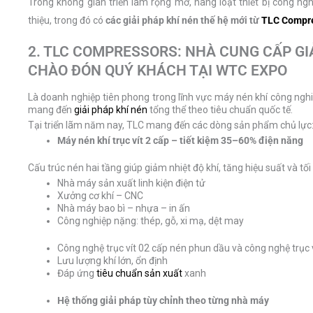
Trong không gian triển lãm rộng mở, hàng loạt thiết bị công ng
thiệu, trong đó có
các giải pháp khí nén thế hệ mới từ
TLC Compr
2. TLC COMPRESSORS: NHÀ CUNG CẤP GI
CHÀO ĐÓN QUÝ KHÁCH TẠI WTC EXPO
Là doanh nghiệp tiên phong trong lĩnh vực máy nén khí công ngh
mang đến
giải pháp khí nén
tổng thể theo tiêu chuẩn quốc tế.
Tại triển lãm năm nay, TLC mang đến các dòng sản phẩm chủ lực
Máy nén khí trục vít 2 cấp – tiết kiệm 3
5
–6
0
% điện năng
Cấu trúc nén hai tầng giúp giảm nhiệt độ khí, tăng hiệu suất và t
Nhà máy sản xuất linh kiện điện tử
Xưởng cơ khí – CNC
Nhà máy bao bì – nhựa – in ấn
Công nghiệp nặng: thép, gỗ, xi mạ, dệt may
Công nghệ trục vít 02 cấp nén phun dầu và công nghệ trục
Lưu lượng khí lớn, ổn định
Đáp ứng
tiêu chuẩn sản xuất
xanh
Hệ thống giải pháp tùy chỉnh theo từng nhà máy