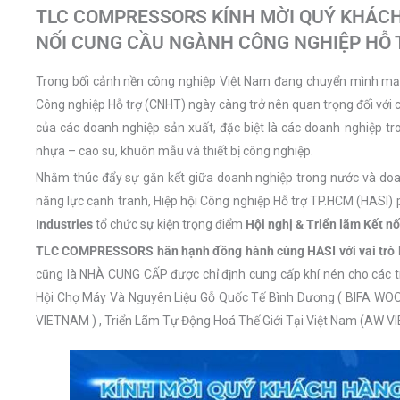
TLC COMPRESSORS KÍNH MỜI QUÝ KHÁCH
NỐI CUNG CẦU NGÀNH CÔNG NGHIỆP HỖ 
Trong bối cảnh nền công nghiệp Việt Nam đang chuyển mình 
Công nghiệp Hỗ trợ (CNHT) ngày càng trở nên quan trọng đối vớ
của các doanh nghiệp sản xuất, đặc biệt là các doanh nghiệp trong
nhựa – cao su, khuôn mẫu và thiết bị công nghiệp.
Nhằm thúc đẩy sự gắn kết giữa doanh nghiệp trong nước và doan
năng lực cạnh tranh, Hiệp hội Công nghiệp Hỗ trợ TP.HCM (HASI)
Industries
tổ chức sự kiện trọng điểm
Hội nghị & Triển lãm Kết 
TLC COMPRESSORS hân hạnh đồng hành cùng HASI với vai tr
cũng là NHÀ CUNG CẤP được chỉ định cung cấp khí nén cho các t
Hội Chợ Máy Và Nguyên Liệu Gỗ Quốc Tế Bình Dương ( BIFA WOO
VIETNAM ) , Triển Lãm Tự Động Hoá Thế Giới Tại Việt Nam (AW 