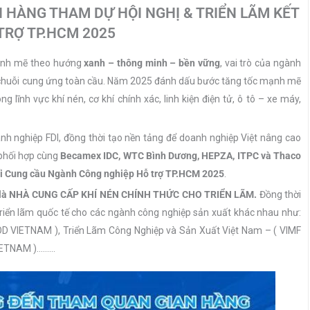
 HÀNG THAM DỰ HỘI NGHỊ & TRIỂN LÃM KẾT
TRỢ TP.HCM 2025
mạnh mẽ theo hướng
xanh – thông minh – bền vững
, vai trò của ngành
i chuỗi cung ứng toàn cầu. Năm 2025 đánh dấu bước tăng tốc mạnh mẽ
 lĩnh vực khí nén, cơ khí chính xác, linh kiện điện tử, ô tô – xe máy,
h nghiệp FDI, đồng thời tạo nền tảng để doanh nghiệp Việt nâng cao
 phối hợp cùng
Becamex IDC, WTC Bình Dương, HEPZA, ITPC và Thaco
nối Cung cầu Ngành Công nghiệp Hỗ trợ TP.HCM 2025
.
ò là NHÀ CUNG CẤP KHÍ NÉN CHÍNH THỨC CHO TRIỂN LÃM.
Đồng thời
riển lãm quốc tế cho các ngành công nghiệp sản xuất khác nhau như:
D VIETNAM ), Triển Lãm Công Nghiệp và Sản Xuất Việt Nam – ( VIMF
VIETNAM )………