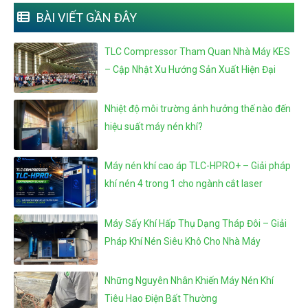
BÀI VIẾT GẦN ĐÂY
TLC Compressor Tham Quan Nhà Máy KES
– Cập Nhật Xu Hướng Sản Xuất Hiện Đại
Nhiệt độ môi trường ảnh hưởng thế nào đến
hiệu suất máy nén khí?
Máy nén khí cao áp TLC-HPRO+ – Giải pháp
khí nén 4 trong 1 cho ngành cắt laser
Máy Sấy Khí Hấp Thụ Dạng Tháp Đôi – Giải
Pháp Khí Nén Siêu Khô Cho Nhà Máy
Những Nguyên Nhân Khiến Máy Nén Khí
Tiêu Hao Điện Bất Thường