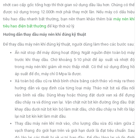
nhớt cao cấp gốc tổng hợp thì thời gian sử dụng dầu lâu hơn. Chúng có thể
được sử dụng trong 12.000h mới phải thay một lần. Nếu máy có dấu hiệu
tiêu hao dầu nhanh bất thường, bạn nên tham khảo thêm bài
máy nén khí
tiêu hao điện bất thường
để kịp thời xử lý.
Hướng dẫn thay dầu máy nén khí đúng kỹ thuật
Để thay dầu máy nén khí đúng kỹ thuật, người dùng làm theo các bước sau:
Ấn nút stop để máy dừng hoạt động. Ngắt nguồn điện toàn bộ máy
trước khi thay dầu. Chờ khoảng 5-10 phút để áp suất và nhiệt độ
trong máy nén khí giảm về mức thấp nhất. Có thể sử dụng đồng hồ
áp suất để đo, máy chỉ 0 Mpa là được.
Xả toàn bộ dầu cũ ra khỏi bình chứa bằng cách tháo vỏ máy ra theo
hướng dẫn và quy định của từng loại máy. Tháo nút bịt xả đầu nối
vào bình xả dầu. Dùng khay hoặc thùng đặt dưới van xả để đựng
dầu chảy ra và đóng van lại. Vặn chặt nút bịt kín đường ống dầu. Đặt
khay dầu dưới nút bịt kín bộ làm mát dầu, chờ dầu chảy ra hết rồi lắp
lại nút bịt kín két làm mát dầu.
Thay dầu máy nén khí mới vào, cho lượng dầu vừa đủ nằm giữa 2
vạch thang đo giới hạn trên và giới hạn dưới là đạt tiêu chuẩn. Sau
đó lắp lại các thiết bị về vị trí ban đầu. Để dầu lắng lại và ổn định