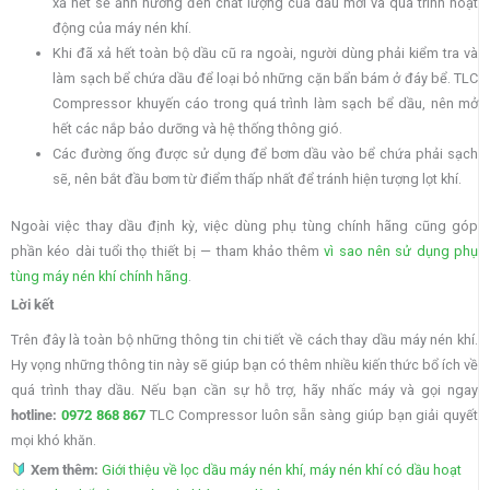
xả hết sẽ ảnh hưởng đến chất lượng của dầu mới và quá trình hoạt
động của máy nén khí.
Khi đã xả hết toàn bộ dầu cũ ra ngoài, người dùng phải kiểm tra và
làm sạch bể chứa dầu để loại bỏ những cặn bẩn bám ở đáy bể. TLC
Compressor khuyến cáo trong quá trình làm sạch bể dầu, nên mở
hết các nắp bảo dưỡng và hệ thống thông gió.
Các đường ống được sử dụng để bơm dầu vào bể chứa phải sạch
sẽ, nên bắt đầu bơm từ điểm thấp nhất để tránh hiện tượng lọt khí.
Ngoài việc thay dầu định kỳ, việc dùng phụ tùng chính hãng cũng góp
phần kéo dài tuổi thọ thiết bị — tham khảo thêm
vì sao nên sử dụng phụ
tùng máy nén khí chính hãng
.
Lời kết
Trên đây là toàn bộ những thông tin chi tiết về cách thay dầu máy nén khí.
Hy vọng những thông tin này sẽ giúp bạn có thêm nhiều kiến thức bổ ích về
quá trình thay dầu. Nếu bạn cần sự hỗ trợ, hãy nhấc máy và gọi ngay
hotline:
0972 868 867
TLC Compressor luôn sẵn sàng giúp bạn giải quyết
mọi khó khăn.
Xem thêm:
Giới thiệu về lọc dầu máy nén khí
,
máy nén khí có dầu hoạt