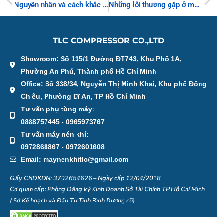
Prev
N
Nguyên nhân và cách khắc phục Những lỗi thường gặp của máy sấy khí
Những lỗi thường gặp ở máy nén khí và cách khắc phục
TLC COMPRESSOR CO.,LTD
Showroom: Số 135/1 Đường ĐT743, Khu Phố 1A,
Phường An Phú, Thành phố Hồ Chí Minh
Office: Số 338/34, Nguyễn Thị Minh Khai, Khu phố Đông
Chiêu, Phường Dĩ An, TP Hồ Chí Minh
Tư vấn phụ tùng máy:
0888757445 - 0965973767
Tư vấn máy nén khí:
0972868867 - 0972601608
Email: maynenkhitlc@gmail.com
Giấy CNĐKDN: 3702654626 – Ngày cấp 12/04/2018
Cơ quan cấp: Phòng Đăng ký Kinh Doanh Sở Tài Chính TP Hồ Chí Minh
( Sở Kế hoạch và Đầu Tư Tỉnh Bình Dương cũ)