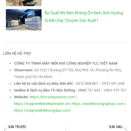
Áp Suất Khí Nén Không Ổn Định Ảnh Hưởng
Gì Đến Dây Chuyền Sản Xuất?
LIÊN HỆ HỖ TRỢ
CÔNG TY TNHH MÁY NÉN KHÍ CÔNG NGHIỆP TLC VIỆT NAM
Showroom:
Số 135/1 Đường ĐT743, Khu Phố 1A, Phường An Phú,
Thành phố Hồ Chí Minh.
Liên hệ tư vấn Dịch vụ Máy Nén Khí :
0972 868 867 – 0972 601 608
Hotline & Dịch vụ Bảo Trì Bảo Dưỡng :
0888 757 445 – 0965 973 767
Website:
https://tlccompressor.com
|
https://maynenkhitietkiemdien.vn
|
https://nenkhicongnghiep.com
|
https://maynenkhikhongdau.com/
BÀI TRƯỚC
BÀI SAU