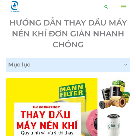
Nhảy
MEN
Tìm
tới
kiếm
CHÍ
nội
HƯỚNG DẪN THAY DẦU MÁY
dung
NÉN KHÍ ĐƠN GIẢN NHANH
CHÓNG
Mục lục