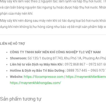
Máy sấy khí làm việc theo 2 nguyên tắc: làm lạnh và hấp thụ hơi nước. 
và cặn bẩn bằng nguyên tắc ngưng tụ hoặc được hấp thụ hơi nước. Những
phận của máy nén khí.
Máy sấy khí nén đứng sau máy nén khí có tác dụng loại bỏ hơi nước khỏi k
dụng khí nén không bị hư hỏng cũng như bảo vệ bề mặt sản phẩm tiếp xú
LIÊN HỆ HỖ TRỢ
CÔNG TY TNHH MÁY NÉN KHÍ CÔNG NGHIỆP TLC VIỆT NAM
Showroom:
Số 135/1 Đường ĐT743, Khu Phố 1A, Phường An Phú,
Liên hệ tư vấn Dịch vụ Máy Nén Khí :
0972 868 867 – 0972 601 6
Hotline & Dịch vụ Bảo Trì Bảo Dưỡng :
0888 757 445 – 0965 973
Website:
https://tlccompressor.com
|
https://maynenkhitietkiem
https://maynenkhikhongdau.com/
Sản phẩm tương tự