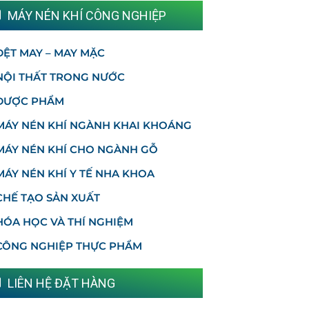
MÁY NÉN KHÍ CÔNG NGHIỆP
DỆT MAY – MAY MẶC
NỘI THẤT TRONG NƯỚC
DƯỢC PHẨM
MÁY NÉN KHÍ NGÀNH KHAI KHOÁNG
MÁY NÉN KHÍ CHO NGÀNH GỖ
MÁY NÉN KHÍ Y TẾ NHA KHOA
CHẾ TẠO SẢN XUẤT
HÓA HỌC VÀ THÍ NGHIỆM
CÔNG NGHIỆP THỰC PHẨM
LIÊN HỆ ĐẶT HÀNG