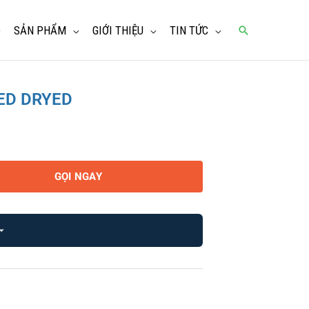
SẢN PHẨM
GIỚI THIỆU
TIN TỨC
Tìm
kiếm
TED DRYED
GỌI NGAY