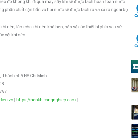
Theo đó không khí đi qua máy sấy khí sẽ được tách hoàn toàn nước
 phần chất cặn bẩn và hơi nước sẽ được tách ra và xả ra ngoài bộ
hí nén, làm cho khí nén khô hơn, bảo vệ các thiết bị phía sau sử
c với khí nén.
 Thành phố Hồ Chí Minh.
08
 767
dien.vn
|
https://nenkhicongnghiep.com
|