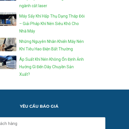
ngành cắt laser
Máy Sấy Khí Hấp Thụ Dạng Tháp Đôi
– Giải Pháp Khí Nén Siêu Khô Cho
Nhà Máy
Những Nguyên Nhân Khiến Máy Nén
Khí Tiêu Hao Điện Bất Thường
Áp Suất Khí Nén Không Ổn Định Ảnh
Hưởng Gì Đến Dây Chuyền Sản
Xuất?
YÊU CẦU BÁO GIÁ