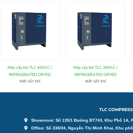
Máy sấy khí TLC 400AC /
Máy sấy khí TLC 300AC /
REFRIGERATED DRYED
REFRIGERATED DRYED
MÁY SẤY KHÍ
MÁY SẤY KHÍ
TLC COMPRESS
Showroom: Số 135/1 Đường ĐT743, Khu Phố 1A, 
Office: Số 338/34, Nguyễn Thị Minh Khai, Khu ph