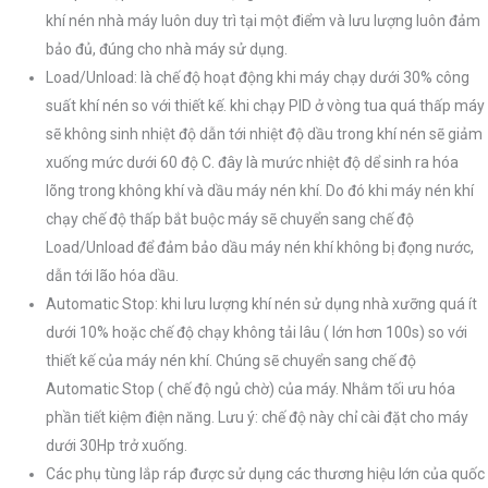
khí nén nhà máy luôn duy trì tại một điểm và lưu lượng luôn đảm
bảo đủ, đúng cho nhà máy sử dụng.
Load/Unload: là chế độ hoạt động khi máy chạy dưới 30% công
suất khí nén so với thiết kế. khi chạy PID ở vòng tua quá thấp máy
sẽ không sinh nhiệt độ dẫn tới nhiệt độ dầu trong khí nén sẽ giảm
xuống mức dưới 60 độ C. đây là mưức nhiệt độ dể sinh ra hóa
lõng trong không khí và dầu máy nén khí. Do đó khi máy nén khí
chạy chế độ thấp bắt buộc máy sẽ chuyển sang chế độ
Load/Unload để đảm bảo dầu máy nén khí không bị đọng nước,
dẫn tới lão hóa dầu.
Automatic Stop: khi lưu lượng khí nén sử dụng nhà xưỡng quá ít
dưới 10% hoặc chế độ chạy không tải lâu ( lớn hơn 100s) so với
thiết kế của máy nén khí. Chúng sẽ chuyển sang chế độ
Automatic Stop ( chế độ ngủ chờ) của máy. Nhằm tối ưu hóa
phần tiết kiệm điện năng. Lưu ý: chế độ này chỉ cài đặt cho máy
dưới 30Hp trở xuống.
Các phụ tùng lắp ráp được sử dụng các thương hiệu lớn của quốc