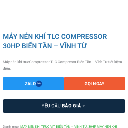
MÁY NÉN KHÍ TLC COMPRESSOR
30HP BIẾN TẦN – VĨNH TỪ
Máy nén khí trụcCompressor TLC Compresor Biến Tần – Vĩnh Từ tiết kiệm
điện.
ZALO
GỌI NGAY
Zalo
YÊU CẦU
BÁO GIÁ
Danh mục:
MÁY NÉN KHÍ TRỤC VÍT BIẾN TẦN – VĨNH TỪ
,
30HP
,
MÁY NÉN KHÍ