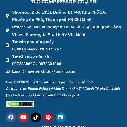
TLC COMPRESSOR CO.,LTD
Showroom: Số 135/1 Đường ĐT743, Khu Phố 1A,
Phường An Phú, Thành phố Hồ Chí Minh
Office: Số 338/34, Nguyễn Thị Minh Khai, Khu phố Đông
Chiêu, Phường Dĩ An, TP Hồ Chí Minh
Tư vấn phụ tùng máy:
0888757445 - 0965973767
Tư vấn máy nén khí:
0972868867 - 0972601608
Email: maynenkhitlc@gmail.com
Giấy CNĐKDN: 3702654626 – Ngày cấp 12/04/2018
Cơ quan cấp: Phòng Đăng ký Kinh Doanh Sở Tài Chính TP Hồ Chí Minh
( Sở Kế hoạch và Đầu Tư Tỉnh Bình Dương cũ)
F
Y
I
P
L
a
o
c
i
i
c
u
o
n
n