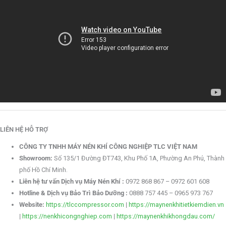
LIÊN HỆ HỖ TRỢ
CÔNG TY TNHH MÁY NÉN KHÍ CÔNG NGHIỆP TLC VIỆT NAM
Showroom:
Số 135/1 Đường ĐT743, Khu Phố 1A, Phường An Phú, Thành
phố Hồ Chí Minh.
Liên hệ tư vấn Dịch vụ Máy Nén Khí :
0972 868 867 – 0972 601 608
Hotline & Dịch vụ Bảo Trì Bảo Dưỡng :
0888 757 445 – 0965 973 767
Website:
https://tlccompressor.com
|
https://maynenkhitietkiemdien.vn
|
https://nenkhicongnghiep.com
|
https://maynenkhikhongdau.com/