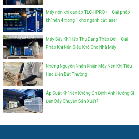
Máy nén khí cao áp TLC-HPRO+ – Giải pháp
khí nén 4 trong 1 cho ngành cắt laser
Máy Sấy Khí Hấp Thụ Dạng Tháp Đôi – Giải
Pháp Khí Nén Siêu Khô Cho Nhà Máy
Những Nguyên Nhân Khiến Máy Nén Khí Tiêu
Hao Điện Bất Thường
Áp Suất Khí Nén Không Ổn Định Ảnh Hưởng Gì
Đến Dây Chuyền Sản Xuất?