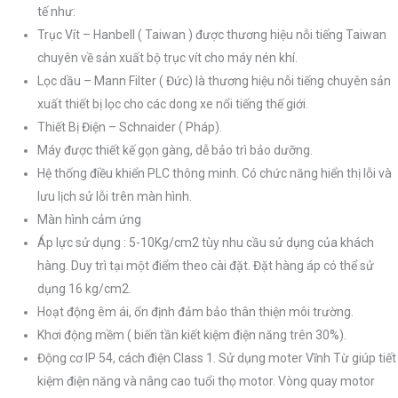
tế như:
Trục Vít – Hanbell ( Taiwan ) được thương hiệu nỗi tiếng Taiwan
chuyên về sản xuất bộ trục vít cho máy nén khí.
Lọc dầu – Mann Filter ( Đức) là thương hiệu nỗi tiếng chuyên sản
xuất thiết bị lọc cho các dong xe nổi tiếng thế giới.
Thiết Bị Điện – Schnaider ( Pháp).
Máy được thiết kế gọn gàng, dễ bảo trì bảo dưỡng.
Hệ thống điều khiển PLC thông minh. Có chức năng hiển thị lỗi và
lưu lịch sử lỗi trên màn hình.
Màn hình cảm ứng
Áp lực sử dụng : 5-10Kg/cm2 tùy nhu cầu sử dụng của khách
hàng. Duy trì tại một điểm theo cài đặt. Đặt hàng áp có thể sử
dụng 16 kg/cm2.
Hoạt động êm ái, ổn định đảm bảo thân thiện môi trường.
Khơi động mềm ( biến tần kiết kiệm điện năng trên 30%).
Động cơ IP 54, cách điện Class 1. Sử dụng moter Vĩnh Từ giúp tiết
kiệm điện năng và nâng cao tuổi thọ motor. Vòng quay motor