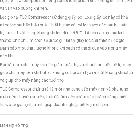
Lọc gió TLC Comperssor đóng vai trò lôc bụi bẩn của không khí trước khi
va van vào buồng khí nén.
Lọc gió tại TLC Compressor sử dụng giấy lọc . Loại giấy lọc này có khả
năng lọc bụi bẩn hiệu quả. Thiết bị này có thể lọc sạch các loại bụi bẩn,
bụi mịn, di vật trong không khí lên đến 99,9 %. Tất cả các hạt bụi kích
thước lớn hơn 5 micron sẽ được giữ lại tại giấy lọc của thiết bị lọc gió .
Đảm bảo một chất lượng không khí sạch có thể đi qua vào trong máy
nén khí.
Bụi bẩn làm cho máy khí nén giảm tuồi thọ và nhanh hư, nên bộ lọc này
giúp cho máy nén khí hút vô không có bụi bẩn tạo ra một không khí sặch
và giúp cho máy nâng cao tuổi thọ.
TLC Compressor chúng tôi là một nhà cung cấp máy nén và phụ tùng
máy nén chuyên nghiệp, thái độ làm việc chăm sóc khách hàng nhiệt
tình, báo giá cạnh tranh giúp doanh nghiệp tiết kiệm chi phí.
LIÊN HỆ HỖ TRỢ