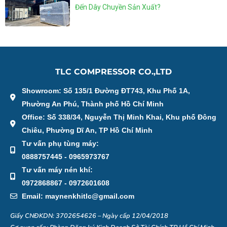
Đến Dây Chuyền Sản Xuất?
TLC COMPRESSOR CO.,LTD
Showroom: Số 135/1 Đường ĐT743, Khu Phố 1A,
Phường An Phú, Thành phố Hồ Chí Minh
Office: Số 338/34, Nguyễn Thị Minh Khai, Khu phố Đông
Chiêu, Phường Dĩ An, TP Hồ Chí Minh
Tư vấn phụ tùng máy:
0888757445 - 0965973767
Tư vấn máy nén khí:
0972868867 - 0972601608
Email: maynenkhitlc@gmail.com
Giấy CNĐKDN: 3702654626 – Ngày cấp 12/04/2018