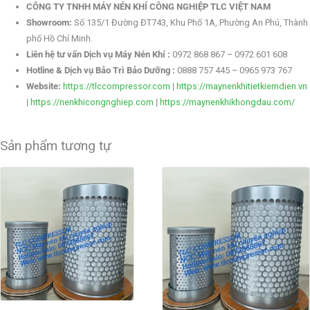
CÔNG TY TNHH MÁY NÉN KHÍ CÔNG NGHIỆP TLC VIỆT NAM
Showroom:
Số 135/1 Đường ĐT743, Khu Phố 1A, Phường An Phú, Thành
phố Hồ Chí Minh.
Liên hệ tư vấn Dịch vụ Máy Nén Khí :
0972 868 867 – 0972 601 608
Hotline & Dịch vụ Bảo Trì Bảo Dưỡng :
0888 757 445 – 0965 973 767
Website:
https://tlccompressor.com
|
https://maynenkhitietkiemdien.vn
|
https://nenkhicongnghiep.com
|
https://maynenkhikhongdau.com/
Sản phẩm tương tự