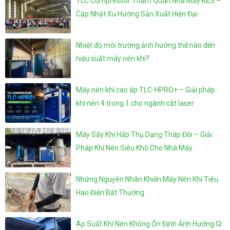
TLC Compressor Tham Quan Nhà Máy KES –
Cập Nhật Xu Hướng Sản Xuất Hiện Đại
Nhiệt độ môi trường ảnh hưởng thế nào đến
hiệu suất máy nén khí?
Máy nén khí cao áp TLC-HPRO+ – Giải pháp
khí nén 4 trong 1 cho ngành cắt laser
Máy Sấy Khí Hấp Thụ Dạng Tháp Đôi – Giải
Pháp Khí Nén Siêu Khô Cho Nhà Máy
Những Nguyên Nhân Khiến Máy Nén Khí Tiêu
Hao Điện Bất Thường
Áp Suất Khí Nén Không Ổn Định Ảnh Hưởng Gì