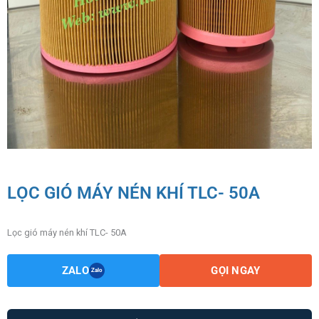
LỌC GIÓ MÁY NÉN KHÍ TLC- 50A
Lọc gió máy nén khí TLC- 50A
ZALO
GỌI NGAY
Zalo