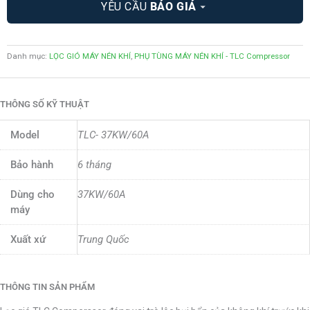
YÊU CẦU
BÁO GIÁ
Danh mục:
LỌC GIÓ MÁY NÉN KHÍ
,
PHỤ TÙNG MÁY NÉN KHÍ - TLC Compressor
THÔNG SỐ KỸ THUẬT
Model
TLC- 37KW/60A
Bảo hành
6 tháng
Dùng cho
37KW/60A
máy
Xuất xứ
Trung Quốc
THÔNG TIN SẢN PHẨM