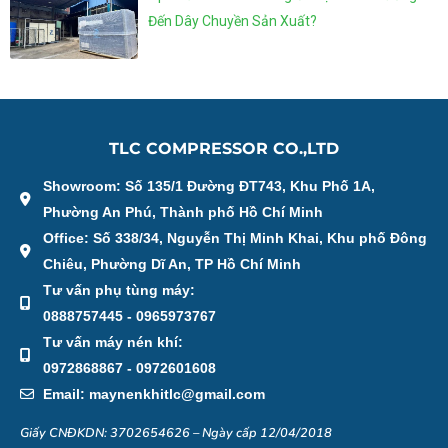
Đến Dây Chuyền Sản Xuất?
TLC COMPRESSOR CO.,LTD
Showroom: Số 135/1 Đường ĐT743, Khu Phố 1A,
Phường An Phú, Thành phố Hồ Chí Minh
Office: Số 338/34, Nguyễn Thị Minh Khai, Khu phố Đông
Chiêu, Phường Dĩ An, TP Hồ Chí Minh
Tư vấn phụ tùng máy:
0888757445 - 0965973767
Tư vấn máy nén khí:
0972868867 - 0972601608
Email: maynenkhitlc@gmail.com
Giấy CNĐKDN: 3702654626 – Ngày cấp 12/04/2018