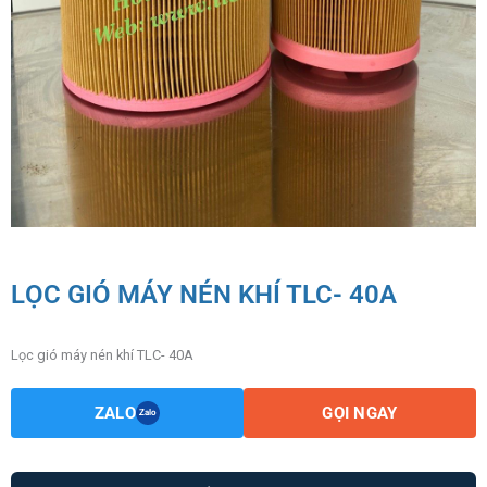
LỌC GIÓ MÁY NÉN KHÍ TLC- 40A
Lọc gió máy nén khí TLC- 40A
ZALO
GỌI NGAY
Zalo