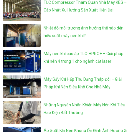
TLC Compressor Tham Quan Nhà Máy KES –
Cập Nhật Xu Hướng Sản Xuất Hiện Đại
Nhiệt độ môi trường ảnh hưởng thế nào đến
hiệu suất máy nén khí?
Máy nén khí cao áp TLC-HPRO+ – Giải pháp
khí nén 4 trong 1 cho ngành cắt laser
Máy Sấy Khí Hấp Thụ Dạng Tháp Đôi – Giải
Pháp Khí Nén Siêu Khô Cho Nhà Máy
Những Nguyên Nhân Khiến Máy Nén Khí Tiêu
Hao Điện Bất Thường
Áp Suất Khí Nén Không Ổn Định Ảnh Hưởng Gì