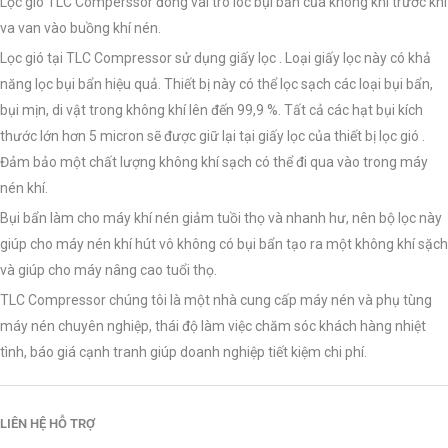
Lọc gió TLC Comperssor đóng vai trò lôc bụi bẩn của không khí trước khi
va van vào buồng khí nén.
Lọc gió tại TLC Compressor sử dụng giấy lọc . Loại giấy lọc này có khả
năng lọc bụi bẩn hiệu quả. Thiết bị này có thể lọc sạch các loại bụi bẩn,
bụi mịn, di vật trong không khí lên đến 99,9 %. Tất cả các hạt bụi kích
thước lớn hơn 5 micron sẽ được giữ lại tại giấy lọc của thiết bị lọc gió .
Đảm bảo một chất lượng không khí sạch có thể đi qua vào trong máy
nén khí.
Bụi bẩn làm cho máy khí nén giảm tuồi thọ và nhanh hư, nên bộ lọc này
giúp cho máy nén khí hút vô không có bụi bẩn tạo ra một không khí sặch
và giúp cho máy nâng cao tuổi thọ.
TLC Compressor chúng tôi là một nhà cung cấp máy nén và phụ tùng
máy nén chuyên nghiệp, thái độ làm việc chăm sóc khách hàng nhiệt
tình, báo giá cạnh tranh giúp doanh nghiệp tiết kiệm chi phí.
LIÊN HỆ HỖ TRỢ