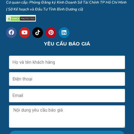
Cơ quan cấp: Phòng Đăng ký Kinh Doanh Sở Tài Chính TP Hồ Chí Minh
( Sở Kế hoạch và Đầu Tư Tỉnh Bình Dương cũ)
F
Y
I
P
L
a
o
c
i
i
c
u
o
n
n
YÊU CẦU BÁO GIÁ
e
t
n
t
k
b
u
-
e
e
o
b
t
r
d
Name
o
e
i
e
i
k
k
s
n
t
t
Phone
o
k
-
Email
b
r
a
Message
n
d
s
-
s