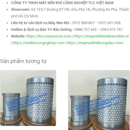
CÔNG TY TNHH MÁY NÉN KHÍ CÔNG NGHIỆP TLC VIỆT NAM
Showroom:
Số 135/1 Đường ĐT743, Khu Phố 1A, Phường An Phú, Thành
phố Hồ Chí Minh.
Liên hệ tư vấn Dịch vụ Máy Nén Khí :
0972 868 867 – 0972 601 608
Hotline & Dịch vụ Bảo Trì Bảo Dưỡng :
0888 757 445 – 0965 973 767
Website:
https://tlccompressor.com
|
https://maynenkhitietkiemdien.vn
|
https://nenkhicongnghiep.com
|
https://maynenkhikhongdau.com/
Sản phẩm tương tự