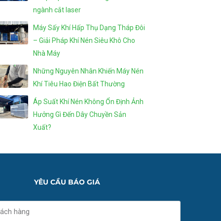
ngành cắt laser
Máy Sấy Khí Hấp Thụ Dạng Tháp Đôi
– Giải Pháp Khí Nén Siêu Khô Cho
Nhà Máy
Những Nguyên Nhân Khiến Máy Nén
Khí Tiêu Hao Điện Bất Thường
Áp Suất Khí Nén Không Ổn Định Ảnh
Hưởng Gì Đến Dây Chuyền Sản
Xuất?
YÊU CẦU BÁO GIÁ