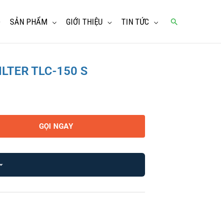
SẢN PHẨM
GIỚI THIỆU
TIN TỨC
Tìm
kiếm
ILTER TLC-150 S
GỌI NGAY