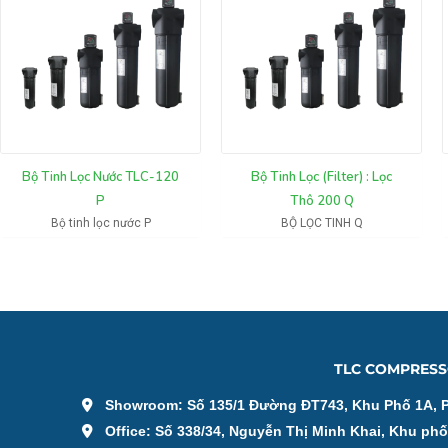
Bộ Tinh Lọc Nước TLC-120
Bộ Tinh Lọc (Filter) : Lọc
P
Thô 200 Q
Bộ tinh lọc nước P
BỘ LỌC TINH Q
TLC COMPRESS
Showroom: Số 135/1 Đường ĐT743, Khu Phố 1A, 
Office: Số 338/34, Nguyễn Thị Minh Khai, Khu ph