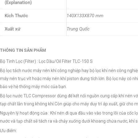
(Explanation)
Kích Thước
140X133X870 mm
Xuất xứ
Trung Quốc
THÔNG TIN SẢN PHẨM
Bộ Tinh Lọc (Filter) : Lọc Dầu/Oil Filter TLC-150 S
Bộ lọc tách nước máy nén khí công nghiệp hay bộ lọc khí nén công nghiệp
máy nén trục vít hoặc máy nén khí piston dung tích lớn. Bộ lọc này có n
bảo vệ hệ thống máy móc của bạn.
Bộ lọc nước TLC Compressor dùng để kết nối nguồn cung cấp khí nén với 
tạp chất lẫn trong không khí.Còn giúp cho máy duy trì áp xuất, giữ cho
Nguyên lý hoạt động của : Khí nén đi qua đầu vào vào trong lõi của cốc l
nước và tạp chất sẽ tách ra và chảy xuống dưới khoang chứa nước, khí sạ
Ưu điểm: