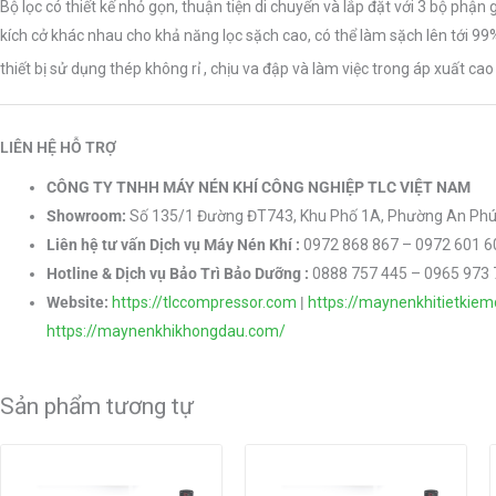
Bộ lọc có thiết kế nhỏ gọn, thuận tiện di chuyển và lắp đặt với 3 bộ phận
kích cở khác nhau cho khả năng lọc sặch cao, có thể làm sặch lên tới 99
thiết bị sử dụng thép không rỉ , chịu va đập và làm việc trong áp xuất cao 
LIÊN HỆ HỖ TRỢ
CÔNG TY TNHH MÁY NÉN KHÍ CÔNG NGHIỆP TLC VIỆT NAM
Showroom:
Số 135/1 Đường ĐT743, Khu Phố 1A, Phường An Phú,
Liên hệ tư vấn Dịch vụ Máy Nén Khí :
0972 868 867 – 0972 601 6
Hotline & Dịch vụ Bảo Trì Bảo Dưỡng :
0888 757 445 – 0965 973
Website:
https://tlccompressor.com
|
https://maynenkhitietkiem
https://maynenkhikhongdau.com/
Sản phẩm tương tự