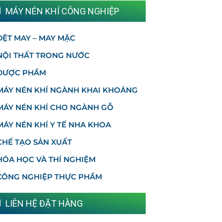
MÁY NÉN KHÍ CÔNG NGHIỆP
DỆT MAY – MAY MẶC
NỘI THẤT TRONG NƯỚC
DƯỢC PHẨM
MÁY NÉN KHÍ NGÀNH KHAI KHOÁNG
MÁY NÉN KHÍ CHO NGÀNH GỖ
MÁY NÉN KHÍ Y TẾ NHA KHOA
CHẾ TẠO SẢN XUẤT
HÓA HỌC VÀ THÍ NGHIỆM
CÔNG NGHIỆP THỰC PHẨM
LIÊN HỆ ĐẶT HÀNG