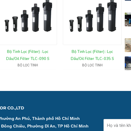
Bộ Tinh Lọc (Filter) : Lọc
Bộ Tinh Lọc (Filter) : Lọc
Dầu/Oil Filter TLC-090 S
Dầu/Oil Filter TLC-035 S
BỘ LỌC TINH
BỘ LỌC TINH
OR CO.,LTD
Phường An Phú, Thành phố Hồ Chí Minh
Name
ố Đông Chiêu, Phường Dĩ An, TP Hồ Chí Minh