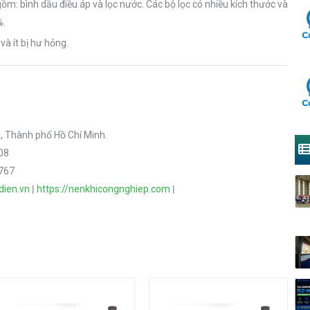
 gồm: bình dầu điều áp và lọc nước. Các bộ lọc có nhiều kích thước và
%.
và ít bị hư hỏng.
 Thành phố Hồ Chí Minh.
08
 767
dien.vn
|
https://nenkhicongnghiep.com
|