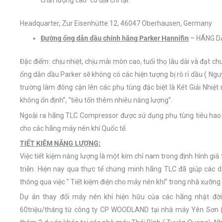
chất lượng cao” có địa chỉ tại:
Headquarter, Zur Eisenhütte 12, 46047 Oberhausen, Germany
Đường ống dẫn dầu chính hãng Parker Hannifin
– HÃNG D
Đặc điểm: chịu nhiệt, chịu mài mòn cao, tuổi thọ lâu dài và đạt
ống dẫn dầu Parker sẽ không có các hiện tượng bị rò rỉ dầu ( Ng
trường làm đóng cặn lên các phụ tùng đặc biệt là Két Giải Nhiệ
không ổn định”, “tiêu tốn thêm nhiêu năng lượng”.
Ngoài ra hãng TLC Compressor được sử dụng phụ tùng tiêu hao 
cho các hãng máy nén khí Quốc tế.
TIẾT KIỆM NĂNG LƯỢNG:
Việc tiết kiệm năng lượng là một kim chỉ nam trong định hình gi
triễn. Hiện nay qua thực tế chứng minh hãng TLC đã giúp các 
thông qua việc “ Tiết kiệm điện cho máy nén khí” trong nhà xưỡng 
Dự án thay đổi máy nén khí hiện hữu của các hãng nhật đời
60triệu/tháng từ công ty CP WOODLAND tại nhà máy Yên Sơn (