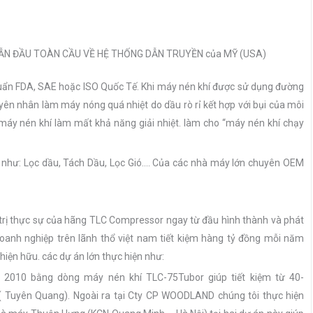
ẪN ĐẦU TOÀN CẦU VỀ HỆ THỐNG DẪN TRUYỀN của MỸ (USA)
 chuẩn FDA, SAE hoặc ISO Quốc Tế. Khi máy nén khí được sử dụng đường
uyên nhân làm máy nóng quá nhiệt do dầu rò rỉ kết hợp với bụi của môi
t máy nén khí làm mất khả năng giải nhiệt. làm cho “máy nén khí chạy
như: Lọc dầu, Tách Dầu, Lọc Gió…. Của các nhà máy lớn chuyên OEM
á trị thực sự của hãng TLC Compressor ngay từ đầu hình thành và phát
doanh nghiệp trên lãnh thổ việt nam tiết kiệm hàng tỷ đồng mỗi năm
hiện hữu. các dự án lớn thực hiện như:
 2010 bằng dòng máy nén khí TLC-75Tubor giúp tiết kiệm từ 40-
 Tuyên Quang). Ngoài ra tại Cty CP WOODLAND chúng tôi thực hiện