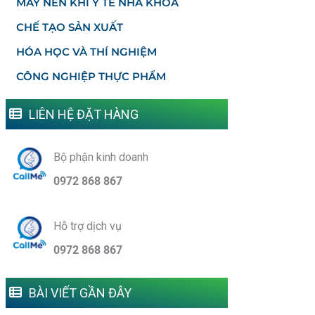
MÁY NÉN KHÍ Y TẾ NHA KHOA
CHẾ TẠO SẢN XUẤT
HÓA HỌC VÀ THÍ NGHIỆM
CÔNG NGHIỆP THỰC PHẨM
LIÊN HỆ ĐẶT HÀNG
Bộ phận kinh doanh
0972 868 867
Hỗ trợ dịch vụ
0972 868 867
BÀI VIẾT GẦN ĐÂY