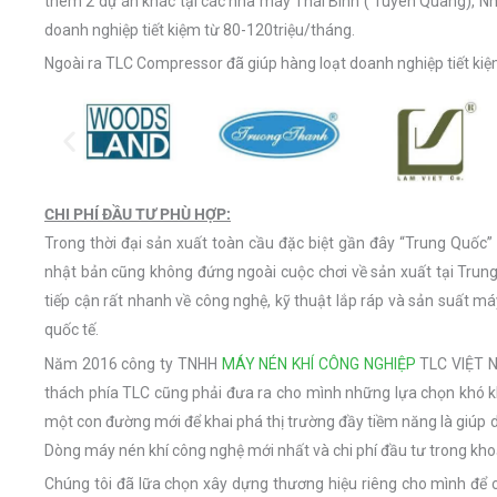
thêm 2 dự án khác tại các nhà máy Thái Bình ( Tuyên Quang), N
doanh nghiệp tiết kiệm từ 80-120triệu/tháng.
Ngoài ra TLC Compressor đã giúp hàng loạt doanh nghiệp tiết kiệ
CHI PHÍ ĐẦU TƯ PHÙ HỢP:
Trong thời đại sản xuất toàn cầu đặc biệt gần đây “Trung Quốc” 
nhật bản cũng không đứng ngoài cuộc chơi về sản xuất tại Trun
tiếp cận rất nhanh về công nghệ, kỹ thuật lắp ráp và sản suất 
quốc tế.
Năm 2016 công ty TNHH
MÁY NÉN KHÍ CÔNG NGHIỆP
TLC VIỆT N
thách phía TLC cũng phải đưa ra cho mình những lựa chọn khó k
một con đường mới để khai phá thị trường đầy tiềm năng là giúp
Dòng máy nén khí công nghệ mới nhất và chi phí đầu tư trong kh
Chúng tôi đã lữa chọn xây dựng thương hiệu riêng cho mình để