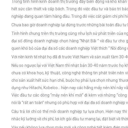
Trong tình hình kinh doanh thị trường đầy biến động và khó khăn
hết sức cần thiết và cấp bách. Trong đó việc đầu tư và bảo trì 
nghiệp đang quan tâm hàng đầu. Trong đó việc cắt giảm chi phí hi
Chưa bao giờ doanh nghiệp lại đứng trước những bài toán đầu tư k
Tình hình chung trên thị trường cũng như lịch sử phát triễn của
đại số đông doanh nghiệp chọn hàng “Nhật Bãi “ về đầu tư cho g
quen khó bỏ của đại đa số các doanh nghiệp Việt thích “ Nồi đồng c
Với nền kinh tế nhật họ đã đi trước Việt Nam về sản xuất tầm 30-4
Nếu so ngược lại với Việt Nam thì nhật bản 30-40 năm trước họ k
chưa có khoa học, kỹ thuật, công nghệ thông tin phát triễn nên vi
cho sản xuất hết sức hạn chế, buộc họ phải lựa chọn nhưng thươ
dụng như Hitachi, Kobelco… hiện nay các hãng máy nén khí này v
Việc đầu tư các dòng “máy nén khí mới” đi kèm với những “công 
nói là “rất an toàn” nhưng có phù hợp với đại đa số doanh nghiệp 
Câu trả lời chỉ có thể mỗi doanh nghiệp tự lựa chọn. Hiện nay t
nhắc kỹ lưỡng về chi phí, lợi ích gói đầu tư mang lại, đặt biệt về t
Vậy nếu không lựa chọn máy mới và công nghệ tiết kiệm điện mới