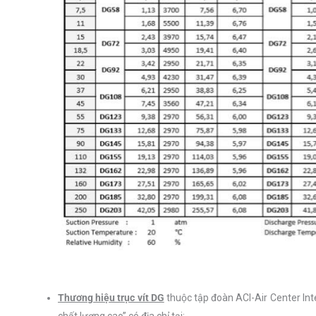
Thương hiệu trục vít DG
thuộc tập đoàn ACI-Air Center Inte