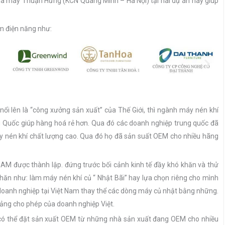
hà máy Thuận Hưng (KCN Quang Minh – Hà Nội) tại hai dự án này giúp
m điện năng như:
nổi lên là “công xưởng sản xuất” của Thế Giới, thì ngành máy nén khí
g Quốc giúp hàng hoá rẻ hơn. Qua đó các doanh nghiệp trung quốc đã
máy nén khí chất lượng cao. Qua đó họ đã sản suất OEM cho nhiều hãng
AM được thành lập. đứng trước bối cảnh kinh tế đầy khó khăn và thử
hăn như: làm máy nén khí củ “ Nhật Bãi” hay lựa chọn riêng cho mình
 doanh nghiệp tại Việt Nam thay thể các dòng máy củ nhật bằng những.
oảng cho phép của doanh nghiệp Việt.
 có thể đặt sản xuất OEM từ những nhà sản xuất đang OEM cho nhiều