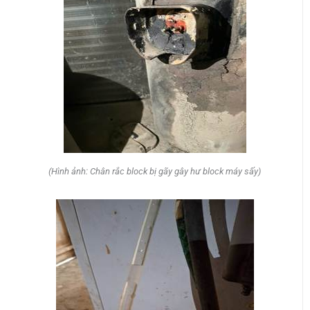
(Hình ảnh: Chân rắc block bị gãy gây hư block máy sấy)