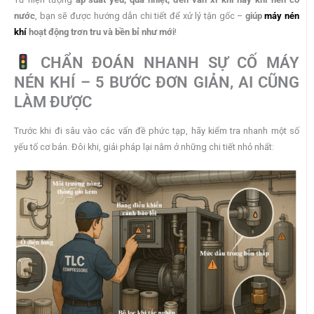
nước
, bạn sẽ được hướng dẫn chi tiết để xử lý tận gốc –
giúp
máy nén
khí
hoạt động trơn tru và bền bỉ như mới
!
CHẨN ĐOÁN NHANH SỰ CỐ MÁY
NÉN KHÍ – 5 BƯỚC ĐƠN GIẢN, AI CŨNG
LÀM ĐƯỢC
Trước khi đi sâu vào các vấn đề phức tạp, hãy kiểm tra nhanh một số
yếu tố cơ bản. Đôi khi, giải pháp lại nằm ở những chi tiết nhỏ nhất: