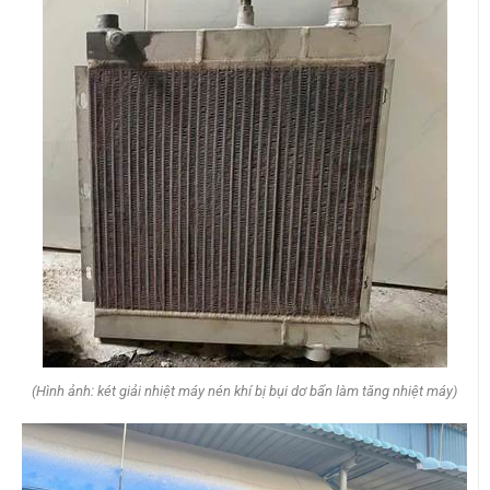
(Hình ảnh: két giải nhiệt máy nén khí bị bụi dơ bẩn làm tăng nhiệt máy)