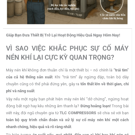
Giúp Bạn Đưa Thiết Bị Trở Lại Hoạt Động Hiệu Quả Ngay Hôm Nay!
VÌ SAO VIỆC KHẮC PHỤC SỰ CỐ MÁY
NÉN KHÍ LẠI CỰC KỲ QUAN TRỌNG?
Máy nén khí không đơn thuần chỉ là một thiết bị – nó chính là
“trái tim”
của cả hệ thống sản xuất
. Khi “trái tim” ấy ngừng đập, toàn bộ dây
chuyền cũng có thể phải đứng yên, gây ra
tổn thất lớn về thời gian, chi
phí và năng suất
.
Vậy nếu một ngày bạn phát hiện máy nén khí “dở chứng”, ngừng hoạt
động bất ngờ hay kêu những âm thanh lạ?
Đừng hoảng loạn!
Trong bài
viết này, đội ngũ chuyên gia từ
TLC COMPRESSORS
sẽ chia sẻ với bạn
toàn bộ quy trình chẩn đoán và xử lý sự cố máy nén khí một cách
nhanh chóng, hiệu quả và rõ ràng nhất
.
Từ hiện tượng
áp suất yếu, quá nhiệt, đến van xì khí hay khí nén có