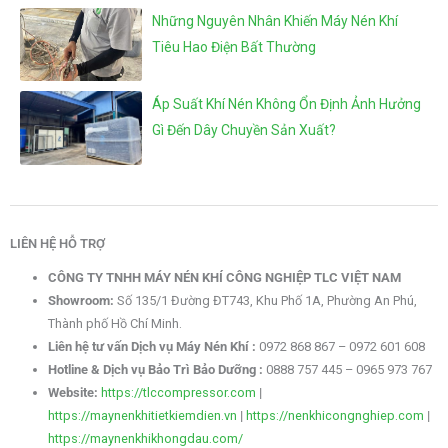
Những Nguyên Nhân Khiến Máy Nén Khí
Tiêu Hao Điện Bất Thường
Áp Suất Khí Nén Không Ổn Định Ảnh Hưởng
Gì Đến Dây Chuyền Sản Xuất?
LIÊN HỆ HỖ TRỢ
CÔNG TY TNHH MÁY NÉN KHÍ CÔNG NGHIỆP TLC VIỆT NAM
Showroom:
Số 135/1 Đường ĐT743, Khu Phố 1A, Phường An Phú,
Thành phố Hồ Chí Minh.
Liên hệ tư vấn Dịch vụ Máy Nén Khí :
0972 868 867 – 0972 601 608
Hotline & Dịch vụ Bảo Trì Bảo Dưỡng :
0888 757 445 – 0965 973 767
Website:
https://tlccompressor.com
|
https://maynenkhitietkiemdien.vn
|
https://nenkhicongnghiep.com
|
https://maynenkhikhongdau.com/