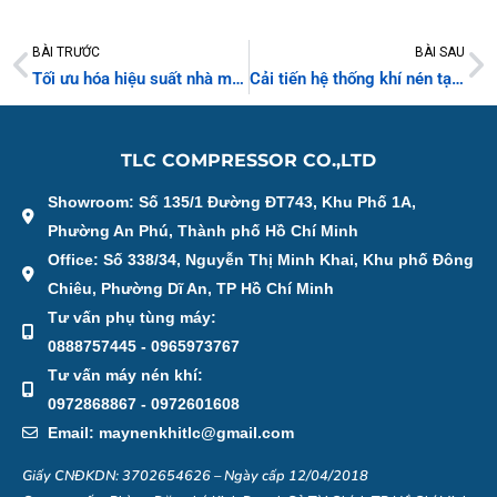
BÀI TRƯỚC
BÀI SAU
Prev
N
Tối ưu hóa hiệu suất nhà máy thông minh cùng TLC Compressor tại Automation World Việt Nam 2025
Cải tiến hệ thống khí nén tại Gỗ Đức Thành
TLC COMPRESSOR CO.,LTD
Showroom: Số 135/1 Đường ĐT743, Khu Phố 1A,
Phường An Phú, Thành phố Hồ Chí Minh
Office: Số 338/34, Nguyễn Thị Minh Khai, Khu phố Đông
Chiêu, Phường Dĩ An, TP Hồ Chí Minh
Tư vấn phụ tùng máy:
0888757445 - 0965973767
Tư vấn máy nén khí:
0972868867 - 0972601608
Email: maynenkhitlc@gmail.com
Giấy CNĐKDN: 3702654626 – Ngày cấp 12/04/2018