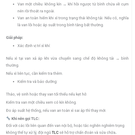
Van một chiều: không kín → khí hồi ngược từ bình chứa về cụm
nén rồi thoát ra ngoài.
Van an toàn hiếm khi xì trong trạng thái không tải. Nếu có, nghĩa
là van lỗi hoặc áp suất trong bình tăng bất thường.
Giải pháp:
Xác định vị trí xì khí:
Nếu xì tại van xả áp khi vừa chuyển sang chế độ không tải → bình
thường.
Nếu xì liên tục, cần kiểm tra thêm.
Kiểm tra và bảo dưỡng:
Tháo, vệ sinh hoặc thay van tối thiểu nếu kẹt hở.
Kiểm tra van một chiều xem có kín không.
Đo áp suất hệ thống, nếu van an toàn xì sai áp thì thay mới.
Khi nên gọi TLC:
Đối với các lỗi liên quan đến van nội bộ, hoặc tắc nghẽn nghiêm trọng
không thể tự xử lý, đội ngũ
TLC
sẽ hỗ trợ chẩn đoán và sửa chữa
.