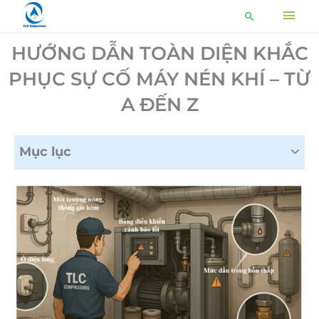
Nhảy
MEN
Tìm
tới
kiếm
CHÍ
nội
HƯỚNG DẪN TOÀN DIỆN KHẮC
dung
PHỤC SỰ CỐ MÁY NÉN KHÍ – TỪ
A ĐẾN Z
Mục lục