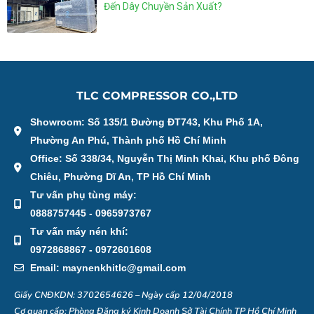
Đến Dây Chuyền Sản Xuất?
TLC COMPRESSOR CO.,LTD
Showroom: Số 135/1 Đường ĐT743, Khu Phố 1A,
Phường An Phú, Thành phố Hồ Chí Minh
Office: Số 338/34, Nguyễn Thị Minh Khai, Khu phố Đông
Chiêu, Phường Dĩ An, TP Hồ Chí Minh
Tư vấn phụ tùng máy:
0888757445 - 0965973767
Tư vấn máy nén khí:
0972868867 - 0972601608
Email: maynenkhitlc@gmail.com
Giấy CNĐKDN: 3702654626 – Ngày cấp 12/04/2018
Cơ quan cấp: Phòng Đăng ký Kinh Doanh Sở Tài Chính TP Hồ Chí Minh