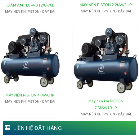
MÁY NÉN PISTON 2.2KW/3HP
GIẢM ÂM TLC-V-0.12/8-70L
MÁY NÉN KHÍ PISTON - DÂY ĐAI
MÁY NÉN KHÍ PISTON - DÂY ĐAI
MÁY NÉN PISTON 4KW/6HP
Máy nén khí PISTON
MÁY NÉN KHÍ PISTON - DÂY ĐAI
7.5KW/10HP
MÁY NÉN KHÍ PISTON - DÂY ĐAI
LIÊN HỆ ĐẶT HÀNG