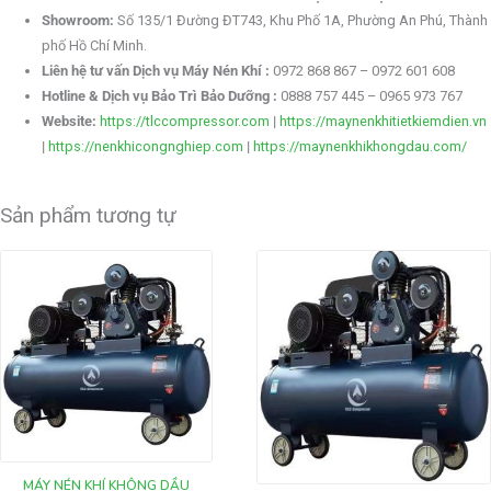
Showroom:
Số 135/1 Đường ĐT743, Khu Phố 1A, Phường An Phú, Thành
phố Hồ Chí Minh.
Liên hệ tư vấn Dịch vụ Máy Nén Khí :
0972 868 867 – 0972 601 608
Hotline & Dịch vụ Bảo Trì Bảo Dưỡng :
0888 757 445 – 0965 973 767
Website:
https://tlccompressor.com
|
https://maynenkhitietkiemdien.vn
|
https://nenkhicongnghiep.com
|
https://maynenkhikhongdau.com/
Sản phẩm tương tự
MÁY NÉN KHÍ KHÔNG DẦU