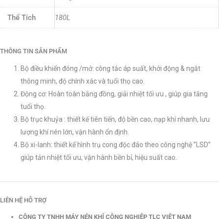
Thể Tích
180L
THÔNG TIN SẢN PHẨM
Bộ điều khiển đóng /mở: công tắc áp suất, khởi động & ngắt
thông minh, độ chính xác và tuổi thọ cao.
Động cơ: Hoàn toàn bằng đồng, giải nhiệt tối ưu , giúp gia tăng
tuổi thọ.
Bộ trục khuỷa : thiết kế tiên tiến, độ bền cao, nạp khí nhanh, lưu
lượng khí nén lớn, vận hành ổn định.
Bộ xi-lanh: thiết kế hình trụ cong độc đáo theo công nghệ ”LSD”
giúp tản nhiệt tối ưu, vận hành bền bỉ, hiệu suất cao.
LIÊN HỆ HỖ TRỢ
CÔNG TY TNHH MÁY NÉN KHÍ CÔNG NGHIỆP TLC VIỆT NAM