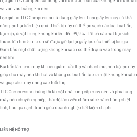
Lọc gió TLC Comperssor đóng vai trò lôc bụi bẩn của không khí trước khi
va van vào buồng khí nén.
Lọc gió tại TLC Compressor sử dụng giấy lọc . Loại giấy lọc này có khả
năng lọc bụi bẩn hiệu quả. Thiết bị này có thể lọc sạch các loại bụi bẩn,
bụi mịn, di vật trong không khí lên đến 99,9 %. Tất cả các hạt bụi kích
thước lớn hơn 5 micron sẽ được giữ lại tại giấy lọc của thiết bị lọc gió .
Đảm bảo một chất lượng không khí sạch có thể đi qua vào trong máy
nén khí.
Bụi bẩn làm cho máy khí nén giảm tuồi thọ và nhanh hư, nên bộ lọc này
giúp cho máy nén khí hút vô không có bụi bẩn tạo ra một không khí sặch
và giúp cho máy nâng cao tuổi thọ.
TLC Compressor chúng tôi là một nhà cung cấp máy nén và phụ tùng
máy nén chuyên nghiệp, thái độ làm việc chăm sóc khách hàng nhiệt
tình, báo giá cạnh tranh giúp doanh nghiệp tiết kiệm chi phí.
LIÊN HỆ HỖ TRỢ