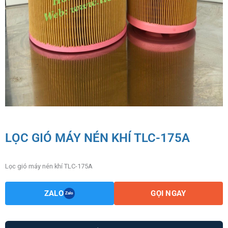
LỌC GIÓ MÁY NÉN KHÍ TLC-175A
Lọc gió máy nén khí TLC-175A
ZALO
GỌI NGAY
Zalo