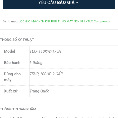
YÊU CẦU
BÁO GIÁ
Danh mục:
LỌC GIÓ MÁY NÉN KHÍ
,
PHỤ TÙNG MÁY NÉN KHÍ - TLC Compressor
THÔNG SỐ KỸ THUẬT
Model
TLC- 110KW/175A
Bảo hành
6 tháng
Dùng cho
75HP, 100HP 2 CẤP
máy
Xuất xứ
Trung Quốc
THÔNG TIN SẢN PHẨM