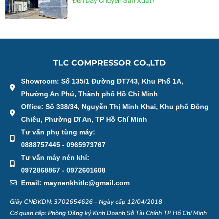
Đến Dây Chuyền Sản Xuất?
TLC COMPRESSOR CO.,LTD
Showroom: Số 135/1 Đường ĐT743, Khu Phố 1A,
Phường An Phú, Thành phố Hồ Chí Minh
Office: Số 338/34, Nguyễn Thị Minh Khai, Khu phố Đông
Chiêu, Phường Dĩ An, TP Hồ Chí Minh
Tư vấn phụ tùng máy:
0888757445 - 0965973767
Tư vấn máy nén khí:
0972868867 - 0972601608
Email: maynenkhitlc@gmail.com
Giấy CNĐKDN: 3702654626 – Ngày cấp 12/04/2018
Cơ quan cấp: Phòng Đăng ký Kinh Doanh Sở Tài Chính TP Hồ Chí Minh