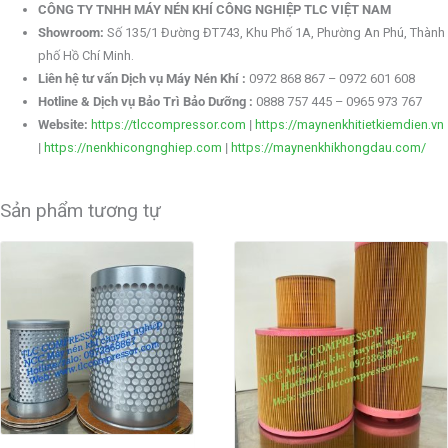
CÔNG TY TNHH MÁY NÉN KHÍ CÔNG NGHIỆP TLC VIỆT NAM
Showroom:
Số 135/1 Đường ĐT743, Khu Phố 1A, Phường An Phú, Thành
phố Hồ Chí Minh.
Liên hệ tư vấn Dịch vụ Máy Nén Khí :
0972 868 867 – 0972 601 608
Hotline & Dịch vụ Bảo Trì Bảo Dưỡng :
0888 757 445 – 0965 973 767
Website:
https://tlccompressor.com
|
https://maynenkhitietkiemdien.vn
|
https://nenkhicongnghiep.com
|
https://maynenkhikhongdau.com/
Sản phẩm tương tự