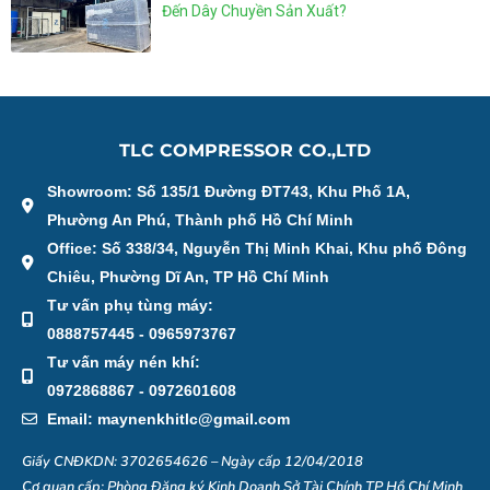
Đến Dây Chuyền Sản Xuất?
TLC COMPRESSOR CO.,LTD
Showroom: Số 135/1 Đường ĐT743, Khu Phố 1A,
Phường An Phú, Thành phố Hồ Chí Minh
Office: Số 338/34, Nguyễn Thị Minh Khai, Khu phố Đông
Chiêu, Phường Dĩ An, TP Hồ Chí Minh
Tư vấn phụ tùng máy:
0888757445 - 0965973767
Tư vấn máy nén khí:
0972868867 - 0972601608
Email: maynenkhitlc@gmail.com
Giấy CNĐKDN: 3702654626 – Ngày cấp 12/04/2018
Cơ quan cấp: Phòng Đăng ký Kinh Doanh Sở Tài Chính TP Hồ Chí Minh