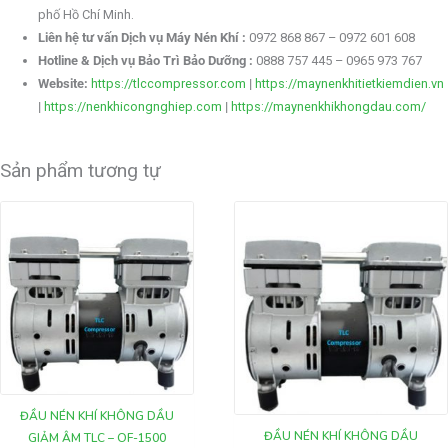
phố Hồ Chí Minh.
Liên hệ tư vấn Dịch vụ Máy Nén Khí :
0972 868 867 – 0972 601 608
Hotline & Dịch vụ Bảo Trì Bảo Dưỡng :
0888 757 445 – 0965 973 767
Website:
https://tlccompressor.com
|
https://maynenkhitietkiemdien.vn
|
https://nenkhicongnghiep.com
|
https://maynenkhikhongdau.com/
Sản phẩm tương tự
ĐẦU NÉN KHÍ KHÔNG DẦU
ĐẦU NÉN KHÍ KHÔNG DẦU
GIẢM ÂM TLC – OF-1500