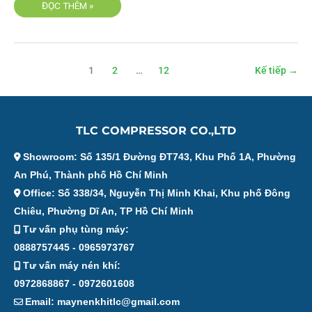
ĐỌC THÊM »
1
2
…
12
Kế tiếp
→
TLC COMPRESSOR CO.,LTD
Showroom: Số 135/1 Đường ĐT743, Khu Phố 1A, Phường
An Phú, Thành phố Hồ Chí Minh
Office: Số 338/34, Nguyễn Thị Minh Khai, Khu phố Đông
Chiêu, Phường Dĩ An, TP Hồ Chí Minh
Tư vấn phụ tùng máy:
0888757445 - 0965973767
Tư vấn máy nén khí:
0972868867 - 0972601608
Email: maynenkhitlc@gmail.com