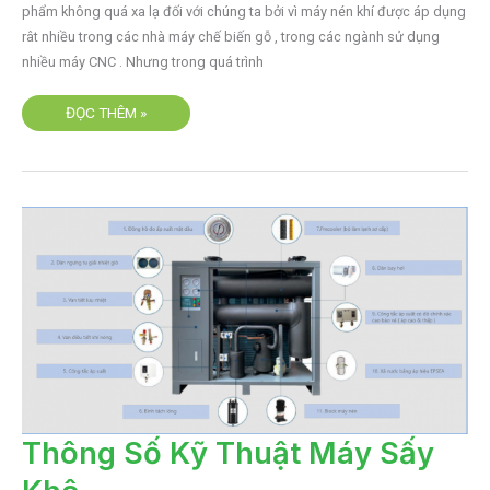
phẩm không quá xa lạ đối với chúng ta bởi vì máy nén khí được áp dụng
rât nhiều trong các nhà máy chế biến gỗ , trong các ngành sử dụng
nhiều máy CNC . Nhưng trong quá trình
ĐỌC THÊM »
THÔNG
Thông Số Kỹ Thuật Máy Sấy
SỐ
KỸ
THUẬT