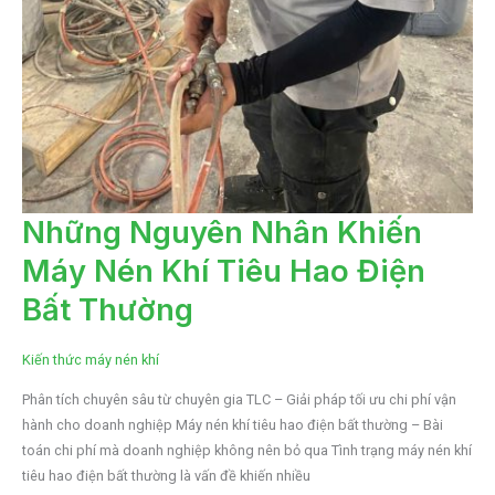
NHỮNG
Những Nguyên Nhân Khiến
NGUYÊN
NHÂN
Máy Nén Khí Tiêu Hao Điện
KHIẾN
MÁY
NÉN
Bất Thường
KHÍ
TIÊU
HAO
ĐIỆN
Kiến thức máy nén khí
BẤT
THƯỜNG
Phân tích chuyên sâu từ chuyên gia TLC – Giải pháp tối ưu chi phí vận
hành cho doanh nghiệp Máy nén khí tiêu hao điện bất thường – Bài
toán chi phí mà doanh nghiệp không nên bỏ qua Tình trạng máy nén khí
tiêu hao điện bất thường là vấn đề khiến nhiều