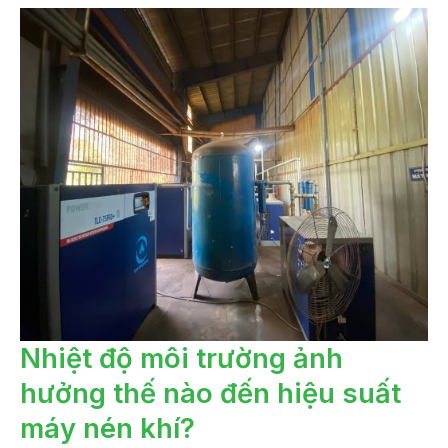
NHIỆT
Nhiệt độ môi trường ảnh
ĐỘ
MÔI
hưởng thế nào đến hiệu suất
TRƯỜNG
ẢNH
HƯỞNG
máy nén khí?
THẾ
NÀO