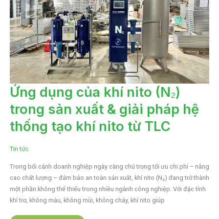
ỨNG
Ứng dụng của khí nito (N₂)
DỤNG
CỦA
trong sản xuất & giải pháp hệ
KHÍ
NITO
(N₂)
thống tạo khí nito từ TLC
TRONG
SẢN
XUẤT
&
Tin tức
GIẢI
PHÁP
HỆ
Trong bối cảnh doanh nghiệp ngày càng chú trọng tối ưu chi phí – nâng
THỐNG
TẠO
cao chất lượng – đảm bảo an toàn sản xuất, khí nito (N₂) đang trở thành
KHÍ
NITO
một phần không thể thiếu trong nhiều ngành công nghiệp. Với đặc tính
TỪ
khí trơ, không màu, không mùi, không cháy, khí nito giúp
TLC