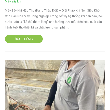
Máy sấy khí
PHÁP
KHÍ
NÉN
Máy Sấy Khí Hấp Thụ (Dạng Tháp Đôi) – Giải Pháp Khí Nén Siêu Khô
SIÊU
KHÔ
Cho Các Nhà Máy Công Nghiệp Trong bất kỳ hệ thống khí nén nào, hơi
CHO
NHÀ
nước luôn là “kẻ thù thầm lặng” ảnh hưởng trực tiếp đến hiệu suất vận
MÁY
hành, tuổi thọ thiết bị và chất lượng sản phẩm.
ĐỌC THÊM »