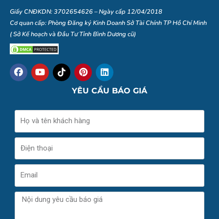
Giấy CNĐKDN: 3702654626 – Ngày cấp 12/04/2018
Cơ quan cấp: Phòng Đăng ký Kinh Doanh Sở Tài Chính TP Hồ Chí Minh
( Sở Kế hoạch và Đầu Tư Tỉnh Bình Dương cũ)
F
Y
I
P
L
a
o
c
i
i
c
u
o
n
n
YÊU CẦU BÁO GIÁ
e
t
n
t
k
b
u
-
e
e
o
b
t
r
d
Name
o
e
i
e
i
k
k
s
n
t
t
Phone
o
k
-
Email
b
r
a
Message
n
d
s