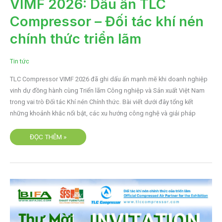
VIMF 2026: Dấu ấn TLC
2026:
DẤU
Compressor – Đối tác khí nén
ẤN
TLC
COMPRESSOR
chính thức triển lãm
–
ĐỐI
TÁC
KHÍ
Tin tức
NÉN
CHÍNH
THỨC
TLC Compressor VIMF 2026 đã ghi dấu ấn mạnh mẽ khi doanh nghiệp
TRIỂN
LÃM
vinh dự đồng hành cùng Triển lãm Công nghiệp và Sản xuất Việt Nam
trong vai trò Đối tác Khí nén Chính thức. Bài viết dưới đây tổng kết
những khoảnh khắc nổi bật, các xu hướng công nghệ và giải pháp
ĐỌC THÊM »