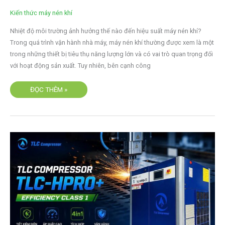
ĐẾN
HIỆU
Kiến thức máy nén khí
SUẤT
MÁY
NÉN
Nhiệt độ môi trường ảnh hưởng thế nào đến hiệu suất máy nén khí?
KHÍ?
Trong quá trình vận hành nhà máy, máy nén khí thường được xem là một
trong những thiết bị tiêu thụ năng lượng lớn và có vai trò quan trọng đối
với hoạt động sản xuất. Tuy nhiên, bên cạnh công
ĐỌC THÊM »