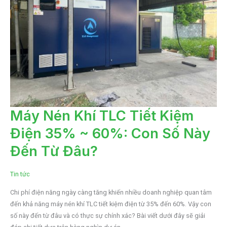
MÁY
Máy Nén Khí TLC Tiết Kiệm
NÉN
KHÍ
Điện 35% ~ 60%: Con Số Này
TLC
TIẾT
KIỆM
Đến Từ Đâu?
ĐIỆN
35%
~
60%:
Tin tức
CON
SỐ
NÀY
Chi phí điện năng ngày càng tăng khiến nhiều doanh nghiệp quan tâm
ĐẾN
TỪ
đến khả năng máy nén khí TLC tiết kiệm điện từ 35% đến 60%. Vậy con
ĐÂU?
số này đến từ đâu và có thực sự chính xác? Bài viết dưới đây sẽ giải