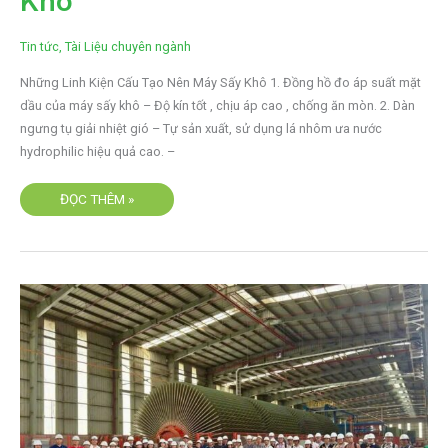
Khô
MÁY
SẤY
KHÔ
Tin tức
,
Tài Liệu chuyên ngành
Những Linh Kiện Cấu Tạo Nên Máy Sấy Khô 1. Đồng hồ đo áp suất mặt
dầu của máy sấy khô – Độ kín tốt , chịu áp cao , chống ăn mòn. 2. Dàn
ngưng tụ giải nhiệt gió – Tự sản xuất, sử dụng lá nhôm ưa nước
hydrophilic hiệu quả cao. –
ĐỌC THÊM »