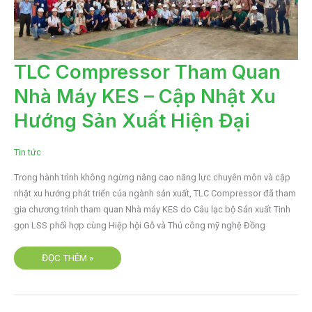
TLC
TLC Compressor Tham Quan
COMPRESSOR
THAM
Nhà Máy KES – Cập Nhật Xu
QUAN
NHÀ
MÁY
Hướng Sản Xuất Hiện Đại
KES
–
CẬP
NHẬT
Tin tức
XU
HƯỚNG
SẢN
Trong hành trình không ngừng nâng cao năng lực chuyên môn và cập
XUẤT
HIỆN
nhật xu hướng phát triển của ngành sản xuất, TLC Compressor đã tham
ĐẠI
gia chương trình tham quan Nhà máy KES do Câu lạc bộ Sản xuất Tinh
gọn LSS phối hợp cùng Hiệp hội Gỗ và Thủ công mỹ nghệ Đồng
ĐỌC THÊM »