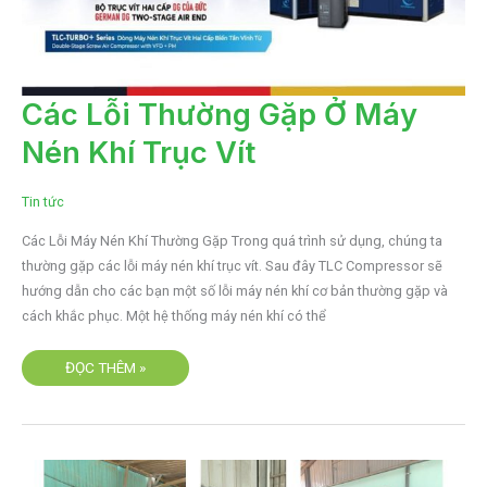
CÁC
Các Lỗi Thường Gặp Ở Máy
LỖI
THƯỜNG
Nén Khí Trục Vít
GẶP
Ở
MÁY
NÉN
KHÍ
Tin tức
TRỤC
VÍT
Các Lỗi Máy Nén Khí Thường Gặp Trong quá trình sử dụng, chúng ta
thường gặp các lỗi máy nén khí trục vít. Sau đây TLC Compressor sẽ
hướng dẫn cho các bạn một số lỗi máy nén khí cơ bản thường gặp và
cách khắc phục. Một hệ thống máy nén khí có thể
ĐỌC THÊM »