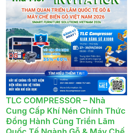
TLC
TLC COMPRESSOR – Nhà
COMPRESSOR
–
Cung Cấp Khí Nén Chính Thức
NHÀ
CUNG
CẤP
Đồng Hành Cùng Triển Lãm
KHÍ
NÉN
CHÍNH
Quốc Tế Ngành Gỗ & Máy Chế
THỨC