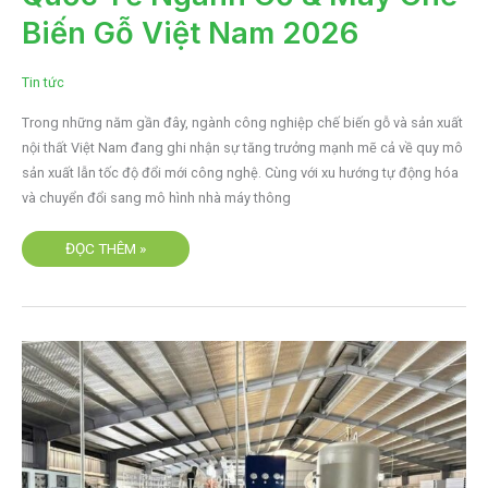
ĐỒNG
Biến Gỗ Việt Nam 2026
HÀNH
CÙNG
TRIỂN
LÃM
QUỐC
Tin tức
TẾ
NGÀNH
GỖ
Trong những năm gần đây, ngành công nghiệp chế biến gỗ và sản xuất
&
nội thất Việt Nam đang ghi nhận sự tăng trưởng mạnh mẽ cả về quy mô
MÁY
CHẾ
sản xuất lẫn tốc độ đổi mới công nghệ. Cùng với xu hướng tự động hóa
BIẾN
GỖ
và chuyển đổi sang mô hình nhà máy thông
VIỆT
NAM
2026
ĐỌC THÊM »