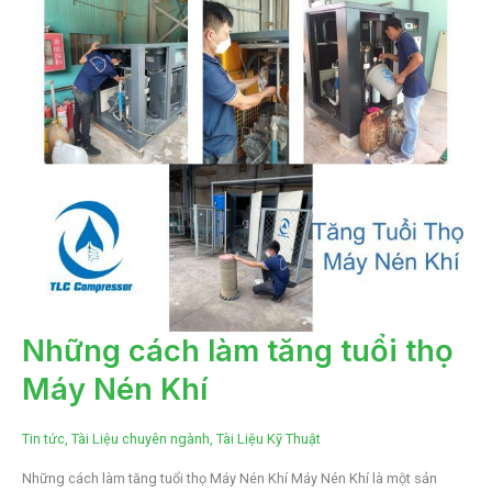
NHỮNG
Những cách làm tăng tuổi thọ
CÁCH
LÀM
Máy Nén Khí
TĂNG
TUỔI
THỌ
MÁY
NÉN
Tin tức
,
Tài Liệu chuyên ngành
,
Tài Liệu Kỹ Thuật
KHÍ
Những cách làm tăng tuổi thọ Máy Nén Khí Máy Nén Khí là một sản