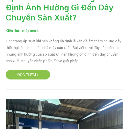
KHÍ
Định Ảnh Hưởng Gì Đến Dây
NÉN
KHÔNG
ỔN
Chuyền Sản Xuất?
ĐỊNH
ẢNH
HƯỞNG
GÌ
Kiến thức máy nén khí
ĐẾN
DÂY
CHUYỀN
Tình trạng áp suất khí nén không ổn định là vấn đề âm thầm nhưng gây
SẢN
XUẤT?
thiệt hại lớn cho nhiều nhà máy sản xuất. Bài viết dưới đây sẽ phân tích
những ảnh hưởng của áp suất khí nén không ổn định đến dây chuyền
sản xuất, nguyên nhân phổ biến và giải pháp
ĐỌC THÊM »