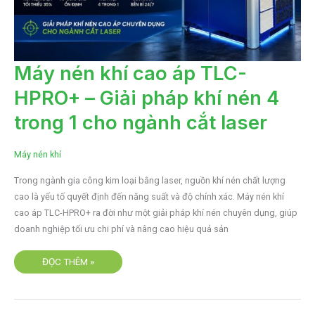
MÁY
Máy nén khí cao áp TLC-
NÉN
KHÍ
HPRO+ – Giải pháp khí nén 4
CAO
ÁP
TLC-
trong 1 cho ngành cắt laser
HPRO+
–
GIẢI
PHÁP
Máy nén khí
KHÍ
NÉN
4
Trong ngành gia công kim loại bằng laser, nguồn khí nén chất lượng
TRONG
1
cao là yếu tố quyết định đến năng suất và độ chính xác. Máy nén khí
CHO
NGÀNH
cao áp TLC-HPRO+ ra đời như một giải pháp khí nén chuyên dụng, giúp
CẮT
doanh nghiệp tối ưu chi phí và nâng cao hiệu quả sản
LASER
ĐỌC THÊM »