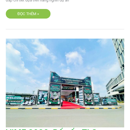
đáp chi tiết dựa trên hàng nghìn dự án
ĐỌC THÊM »
VIMF