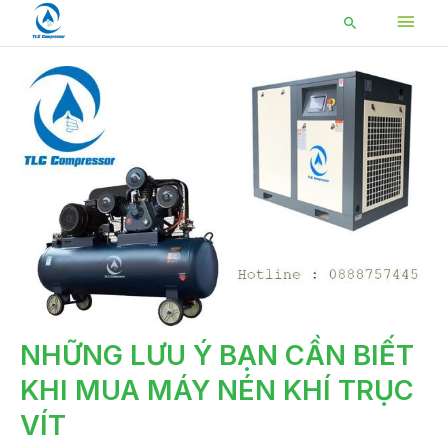
Nhảy
MEN
Tìm
tới
kiếm
CHÍ
nội
dung
NHỮNG
NHỮNG LƯU Ý BẠN CẦN BIẾT
LƯU
Ý
KHI MUA MÁY NÉN KHÍ TRỤC
BẠN
CẦN
BIẾT
VÍT
KHI
MUA
MÁY